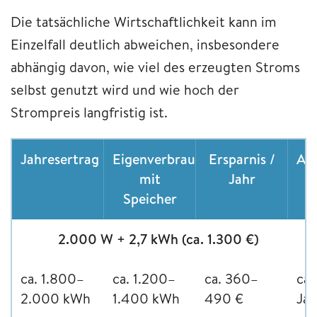
Die tatsächliche Wirtschaftlichkeit kann im
Einzelfall deutlich abweichen, insbesondere
abhängig davon, wie viel des erzeugten Stroms
selbst genutzt wird und wie hoch der
Strompreis langfristig ist.
Jahresertrag
Eigenverbrauch
Ersparnis /
Amo
mit
Jahr
Speicher
2.000 W + 2,7 kWh (ca. 1.300 €)
ca. 1.800–
ca. 1.200–
ca. 360–
ca.
2.000 kWh
1.400 kWh
490 €
Jah