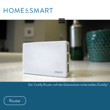
Skip
to
content
Der Codify Router soll den Datenschutz sicherstellen
(Codify)
Router