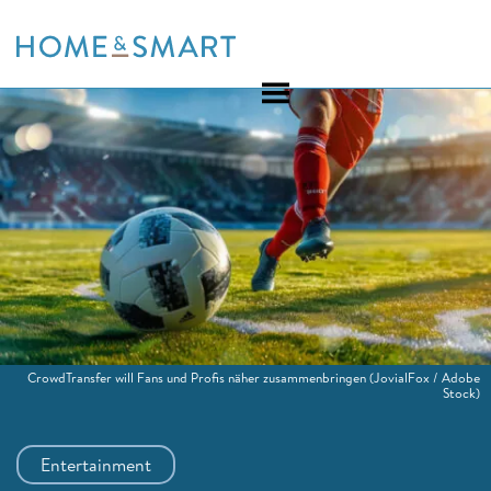
Skip
to
content
CrowdTransfer will Fans und Profis näher zusammenbringen
(JovialFox / Adobe
Stock)
Entertainment