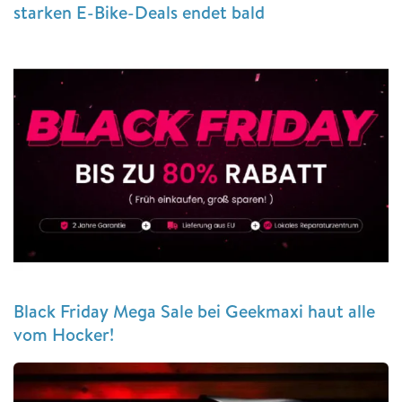
starken E-Bike-Deals endet bald
Black Friday Mega Sale bei Geekmaxi haut alle
vom Hocker!