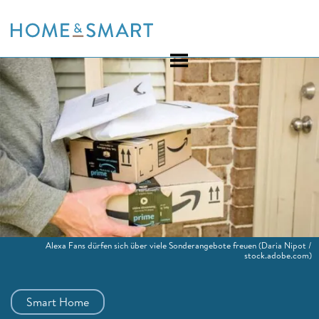
Skip
to
content
Alexa Fans dürfen sich über viele Sonderangebote freuen
(Daria Nipot /
stock.adobe.com)
Smart Home