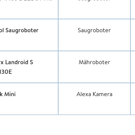
ol Saugroboter
Saugroboter
x Landroid S
Mähroboter
130E
nk Mini
Alexa Kamera