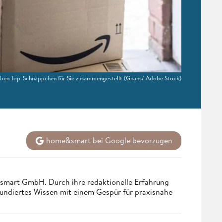
ben Top-Schnäppchen für Sie zusammengestellt
(Gnans/ Adobe Stock)
home&smart bei Google bevorzugen
ndsmart GmbH. Durch ihre redaktionelle Erfahrung
fundiertes Wissen mit einem Gespür für praxisnahe