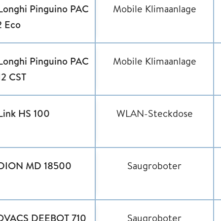
Longhi Pinguino PAC
Mobile Klimaanlage
 Eco
Longhi Pinguino PAC
Mobile Klimaanlage
12 CST
Link HS 100
WLAN-Steckdose
DION MD 18500
Saugroboter
OVACS DEEBOT 710
Saugroboter