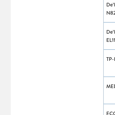
De’
N82
De’
EL1
TP-
ME
EC