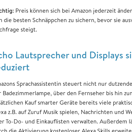
chtig:
Preis können sich bei Amazon jederzeit ändern,
ch die besten Schnäppchen zu sichern, bevor sie aus
chfrage steigt.
cho Lautsprecher und Displays si
eduziert
azons Sprachassistentin steuert nicht nur dutzend
r Badezimmerlampe, über den Fernseher bis hin zu
sätzlichen Kauf smarter Geräte bereits viele prakti
exa z.B. auf Zuruf Musik spielen, Nachrichten und W
er To-Do- und Einkauflisten verwalten. Außerdem lä
rch die Aktivierung kostenloser Alexa Skills erweit