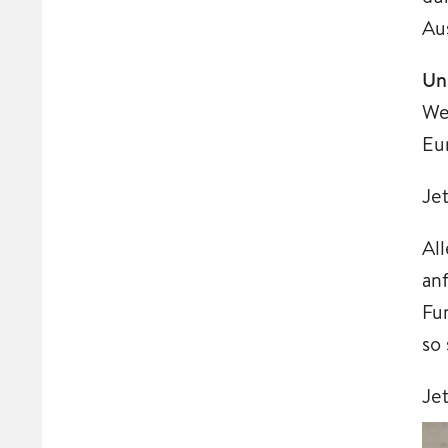
Au
Un
We
Eu
Je
Al
an
Fu
so
Je