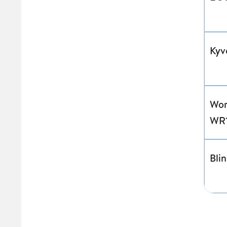
Kyv
Wor
WR
Bli