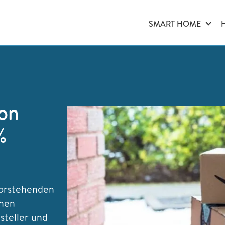
SMART HOME
on
%
vorstehenden
chen
steller und