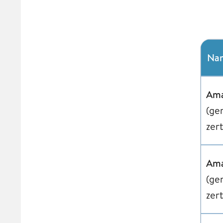
Na
Ama
(ge
zert
Ama
(ge
zert