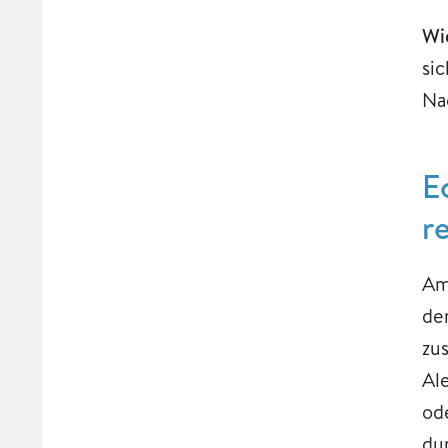
Wi
si
Na
E
r
Am
de
zu
Al
od
du