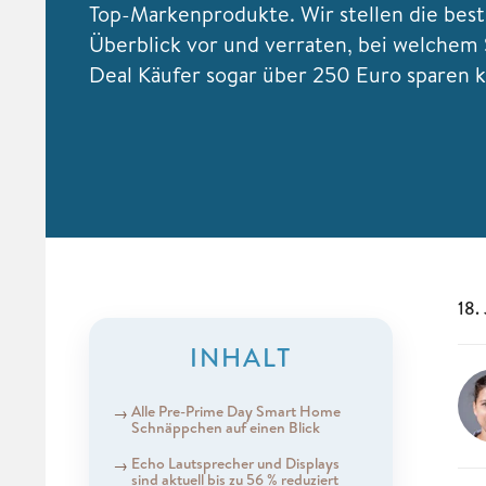
Top-Markenprodukte. Wir stellen die bes
Überblick vor und verraten, bei welche
Deal Käufer sogar über 250 Euro sparen 
18.
INHALT
Alle Pre-Prime Day Smart Home
Schnäppchen auf einen Blick
Echo Lautsprecher und Displays
sind aktuell bis zu 56 % reduziert