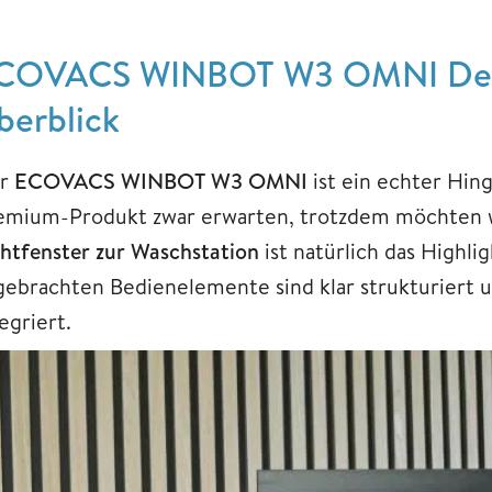
COVACS WINBOT W3 OMNI Desi
berblick
r
ECOVACS WINBOT W3 OMNI
ist ein echter Hin
emium-Produkt zwar erwarten, trotzdem möchten w
chtfenster zur Waschstation
ist natürlich das Highl
gebrachten Bedienelemente sind klar strukturiert
tegriert.