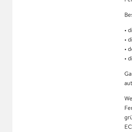
Bes
• 
• 
• 
• 
Ga
au
We
Fe
gr
EC