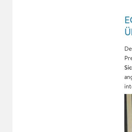
E
Ü
De
Pr
Si
an
in