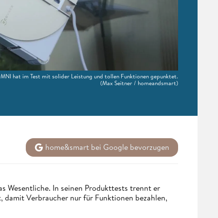
 hat im Test mit solider Leistung und tollen Funktionen gepunktet.
(Max Seitner / homeandsmart)
home&smart bei Google bevorzugen
s Wesentliche. In seinen Produkttests trennt er
 damit Verbraucher nur für Funktionen bezahlen,