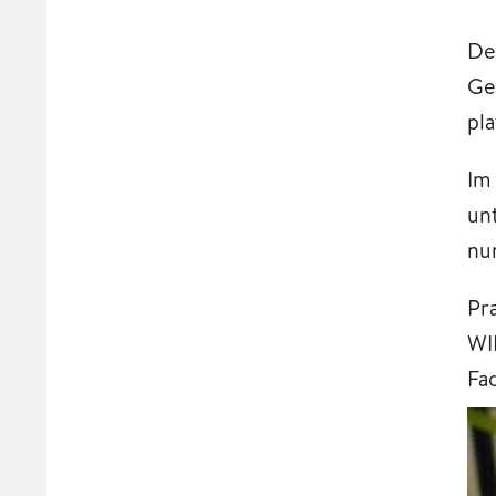
De
Ge
pl
Im
un
nu
Pra
WI
Fa