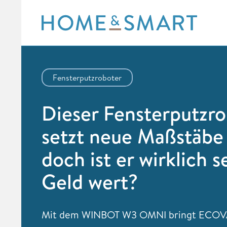
Skip
to
content
Fensterputzroboter
Dieser Fensterputzr
setzt neue Maßstäbe
doch ist er wirklich s
Geld wert?
Mit dem WINBOT W3 OMNI bringt ECO