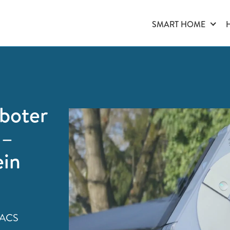
SMART HOME
oboter
 –
ein
VACS