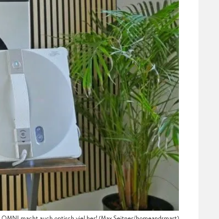
MNI macht auch optisch viel her! (Max Seitner/homeandsmart)