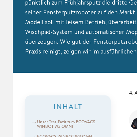
pünktlich zum Frühjahrsputz die dritte G
seiner Fensterputzroboter auf den Markt
Modell soll mit leisem Betrieb, überarbe
Wischpad-System und automatischer Mo
überzeugen. Wie gut der Fensterputzrobo
Praxis reinigt, zeigen wir im ausführlichen
4. 
INHALT
Unser Test-Fazit zum ECOVACS
WINBOT W3 OMNI
ECOVACS WINBOT W3 OMNI