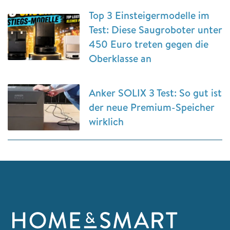
Top 3 Einsteigermodelle im
Test: Diese Saugroboter unter
450 Euro treten gegen die
Oberklasse an
Anker SOLIX 3 Test: So gut ist
der neue Premium-Speicher
wirklich