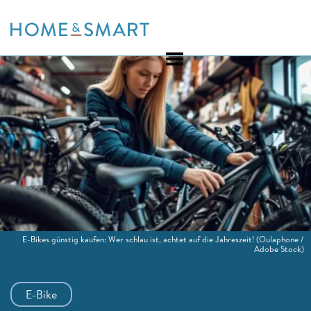
Skip
to
content
E-Bikes günstig kaufen: Wer schlau ist, achtet auf die Jahreszeit!
(Oulaphone /
Adobe Stock)
E-Bike