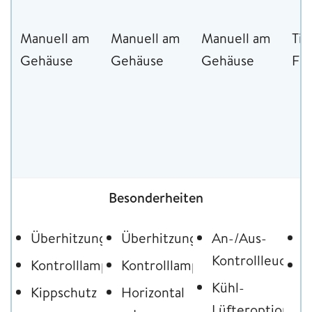
Manuell am
Manuell am
Manuell am
Ti
Gehäuse
Gehäuse
Gehäuse
Fe
Besonderheiten
Überhitzungsschutz
Überhitzungsschutz
An-/Aus-
Ü
Kontrollleuchte
Kontrolllampe
Kontrolllampe
Z
Kühl-
O
Kippschutz
Horizontal
Lüfteroption