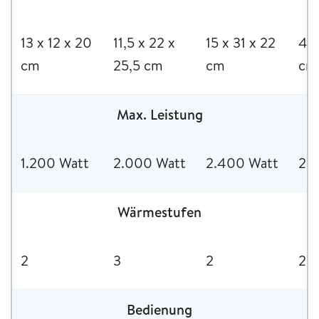
13 x 12 x 20
11,5 x 22 x
‎15 x 31 x 22
41 
cm
25,5 cm
cm
cm
Max. Leistung
1.200 Watt
2.000 Watt
2.400 Watt
2.
Wärmestufen
2
3
2
2
Bedienung