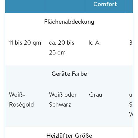
Comfort
Flächenabdeckung
11 bis 20 qm
ca. 20 bis
k. A.
30
25 qm
Geräte Farbe
Weiß-
Weiß oder
Grau
u.a
Roségold
Schwarz
Sc
We
Heizlüfter Größe