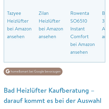
Tazyee
Zilan
Rowenta
Br
Heizlüfter
Heizlüfter
SO6510
30
bei Amazon
bei Amazon
Instant
Am
ansehen
ansehen
Comfort
an
bei Amazon
ansehen
home&smart bei Google bevorzugen
Bad Heizlüfter
Kaufberatung –
darauf kommt es bei der Auswahl