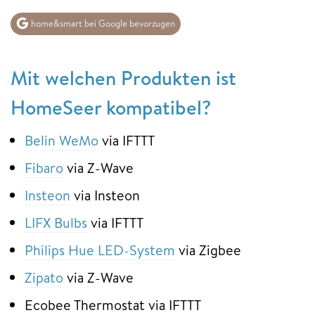
home&smart bei Google bevorzugen
Mit welchen Produkten ist
HomeSeer kompatibel?
Belin WeMo
via IFTTT
Fibaro
via Z-Wave
Insteon
via Insteon
LIFX Bulbs
via IFTTT
Philips Hue LED-System
via Zigbee
Zipato
via Z-Wave
Ecobee Thermostat via IFTTT