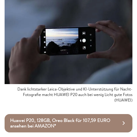
Dank lichtstarker Leica-Objektive und KI-Unterstützung für Nacht-
Fotografie macht HUAWEI P20 auch bei wenig Licht gute Fotos
(HUAWEI)
Huawei P20, 128GB, Oreo Black für 107,59 EURO
ansehen bei AMAZON*