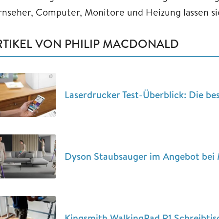
rnseher, Computer, Monitore und Heizung lassen sic
RTIKEL VON PHILIP MACDONALD
Laserdrucker Test-Überblick: Die be
Dyson Staubsauger im Angebot bei 
Kingsmith WalkingPad P1 Schreibtis