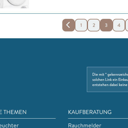
1
2
3
4
Die mit * gekennzeich
solchen Link ein Einkau
entstehen dabei keine
E THEMEN
KAUFBERATUNG
euchter
Rauchmelder