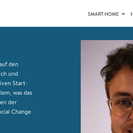
SMART HOME
auf den
ich und
tiven Start-
lem, was das
ben der
ocial Change