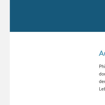
A
Ph
do
de
Le