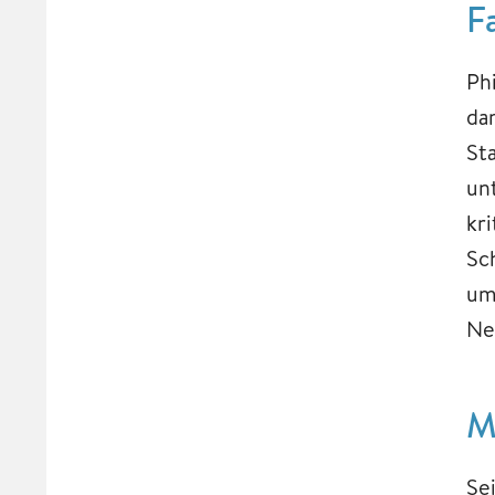
F
Ph
da
St
un
kr
Sc
um
Ne
M
Se