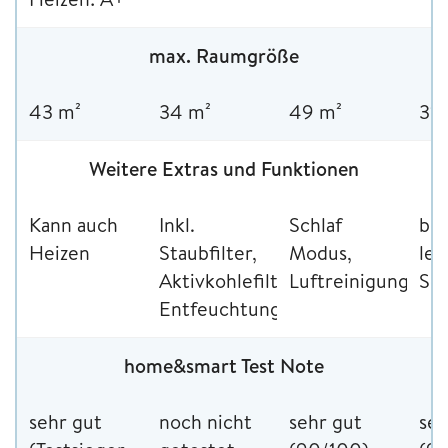
max. Raumgröße
43 m²
34 m²
49 m²
31 
Weitere Extras und Funktionen
Kann auch
Inkl.
Schlaf
be
Heizen
Staubfilter,
Modus,
lei
Aktivkohlefilter,
Luftreinigungsfun
Sc
Entfeuchtungsfuntkion
home&smart Test Note
sehr gut
noch nicht
sehr gut
seh