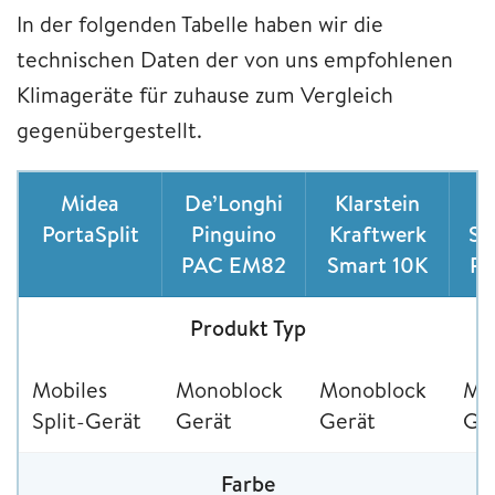
In der folgenden Tabelle haben wir die
technischen Daten der von uns empfohlenen
Klimageräte für zuhause zum Vergleich
gegenübergestellt.
Midea
De’Longhi
Klarstein
PortaSplit
Pinguino
Kraftwerk
Si
PAC EM82
Smart 10K
Pr
Produkt Typ
Mobiles
Monoblock
Monoblock
Mo
Split-Gerät
Gerät
Gerät
Ge
Farbe