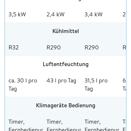
3,5 kW
2,4 kW
3,4 kW
2,
Kühlmittel
R32
R290
R290
R2
Luftentfeuchtung
ca. 30 l pro
43 l pro Tag
31,5 l pro
62,
Tag
Tag
Tag
Klimageräte Bedienung
Timer,
Timer,
Timer,
Tim
Fernbedienung,
Fernbedienung,
Fernbedienung,
Fe