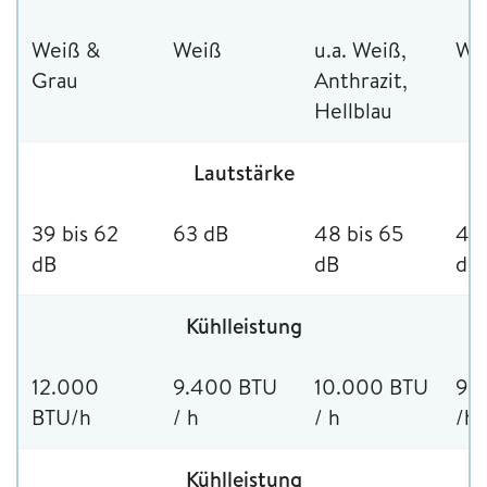
Weiß &
Weiß
u.a. Weiß,
We
Grau
Anthrazit,
Hellblau
Lautstärke
39 bis 62
63 dB
48 bis 65
43 
dB
dB
dB
Kühlleistung
12.000
9.400 BTU
10.000 BTU
9.
BTU/h
/ h
/ h
/h
Kühlleistung