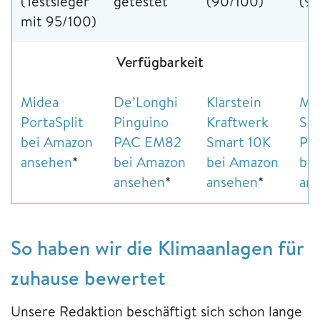
(Testsieger
getestet
(90/100)
(9
mit 95/100)
Verfügbarkeit
Midea
De’Longhi
Klarstein
Mi
PortaSplit
Pinguino
Kraftwerk
Sil
bei Amazon
PAC EM82
Smart 10K
Pr
ansehen
*
bei Amazon
bei Amazon
be
ansehen
*
ansehen
*
an
So haben wir die Klimaanlagen für
zuhause bewertet
Unsere Redaktion beschäftigt sich schon lange