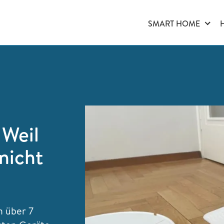
SMART HOME
 Weil
nicht
n über 7