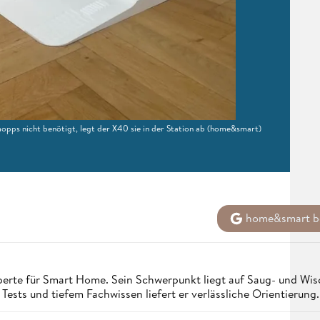
pps nicht benötigt, legt der X40 sie in der Station ab
(home&smart)
home&smart be
erte für Smart Home. Sein Schwerpunkt liegt auf Saug- und Wisc
Tests und tiefem Fachwissen liefert er verlässliche Orientierung.