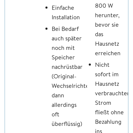
800 W
Einfache
herunter,
Installation
bevor sie
Bei Bedarf
das
auch später
Hausnetz
noch mit
erreichen
Speicher
Nicht
nachrüstbar
sofort im
(Original-
Hausnetz
Wechselrichter
verbrauchter
dann
Strom
allerdings
fließt ohne
oft
Bezahlung
überflüssig)
ins