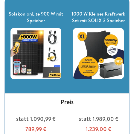
Solakon onLite 900 W mit
1000 W Kleines Kraftwerk
Speicher
Set mit SOLIX 3 Speicher
Preis
statt
statt
1.090,99
€
1.989,00
€
789,99
€
1.239,00
€