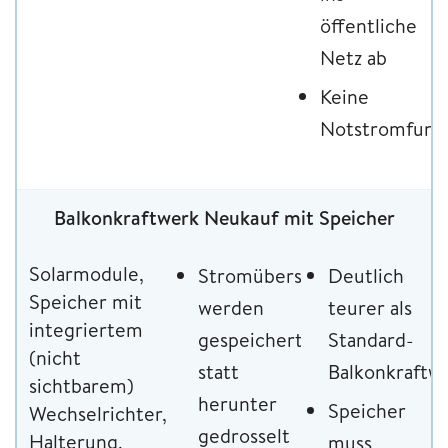
öffentliche
Netz ab
Keine
Notstromfunk
Balkonkraftwerk Neukauf mit Speicher
Solarmodule,
Stromüberschüsse
Deutlich
Speicher mit
werden
teurer als
integriertem
gespeichert
Standard-
(nicht
statt
Balkonkraftw
sichtbarem)
herunter
Speicher
Wechselrichter,
gedrosselt
Halterung,
muss