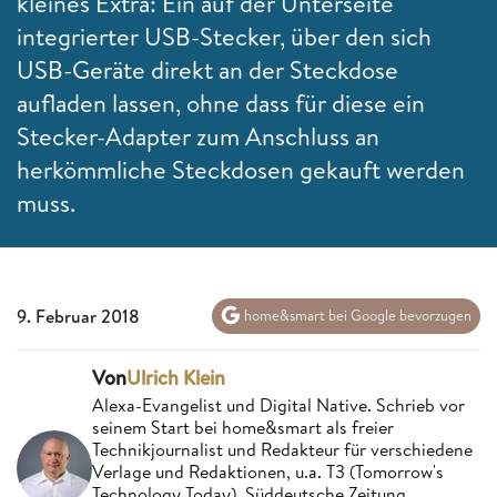
kleines Extra: Ein auf der Unterseite
integrierter USB-Stecker, über den sich
USB-Geräte direkt an der Steckdose
aufladen lassen, ohne dass für diese ein
Stecker-Adapter zum Anschluss an
herkömmliche Steckdosen gekauft werden
muss.
9. Februar 2018
home&smart bei Google bevorzugen
Von
Ulrich Klein
Alexa-Evangelist und Digital Native. Schrieb vor
seinem Start bei home&smart als freier
Technikjournalist und Redakteur für verschiedene
Verlage und Redaktionen, u.a. T3 (Tomorrow's
Technology Today), Süddeutsche Zeitung,