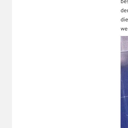
be
de
di
we