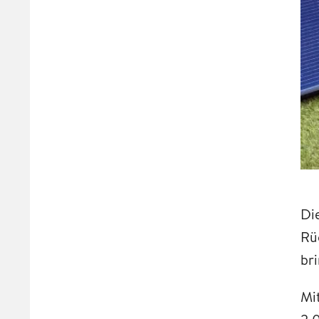
Di
Rü
bri
Mi