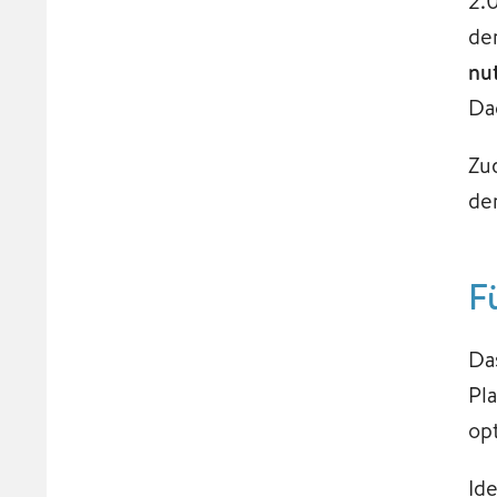
2.
de
nu
Dac
Zu
de
F
Da
Pl
op
Id