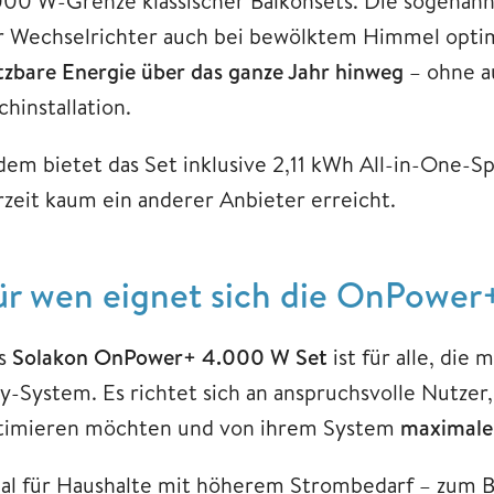
000 W-Grenze klassischer Balkonsets. Die sogenan
r Wechselrichter auch bei bewölktem Himmel optim
tzbare Energie über das ganze Jahr hinweg
– ohne a
hinstallation.
dem bietet das Set inklusive 2,11 kWh All-in-One-Sp
rzeit kaum ein anderer Anbieter erreicht.
ür wen eignet sich die OnPower
s
Solakon OnPower+ 4.000 W Set
ist für alle, die 
ay-System. Es richtet sich an anspruchsvolle Nutzer
timieren möchten und von ihrem System
maximale 
eal für Haushalte mit höherem Strombedarf – zum 