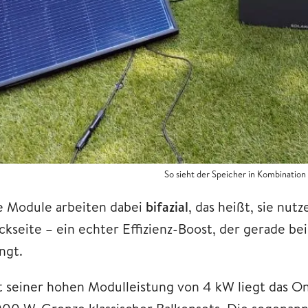
So sieht der Speicher in Kombinatio
e Module arbeiten dabei
bifazial
, das heißt, sie nut
ckseite – ein echter Effizienz-Boost, der gerade be
ngt.
t seiner hohen Modulleistung von 4 kW liegt das O