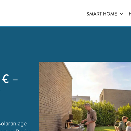
SMART HOME
 € –
olaranlage