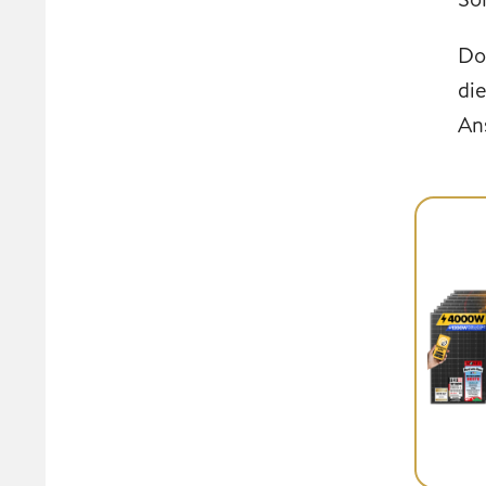
Do
di
An