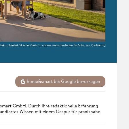
lakon bietet Starter-Sets in vielen verschiedenen Größen an.
(Solakon)
home&smart bei Google bevorzugen
ndsmart GmbH. Durch ihre redaktionelle Erfahrung
fundiertes Wissen mit einem Gespür für praxisnahe