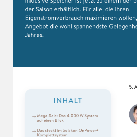
inklusive Speicher ist jetzt zu einem der 
der Saison erhältlich. Für alle, die ihren
Eigenstromverbrauch maximieren wollen, 
Angebot die wohl spannendste Gelegenhe
Jahres.
5. 
INHALT
Mega-Sale: Das 4.000 W System
auf einen Blick
Das steckt im Solakon OnPower+
Komplettsystem