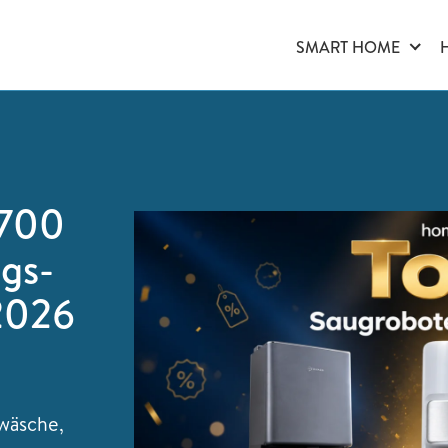
SMART HOME
 700
ngs-
 2026
wäsche,