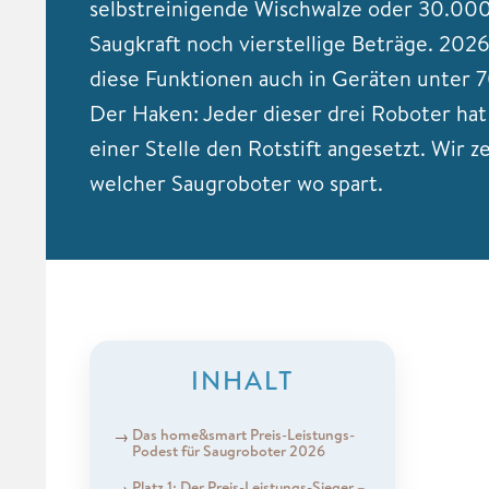
selbstreinigende Wischwalze oder 30.00
Saugkraft noch vierstellige Beträge. 202
diese Funktionen auch in Geräten unter 
Der Haken: Jeder dieser drei Roboter hat
einer Stelle den Rotstift angesetzt. Wir z
welcher Saugroboter wo spart.
INHALT
Das home&smart Preis-Leistungs-
Podest für Saugroboter 2026
Platz 1: Der Preis-Leistungs-Sieger –