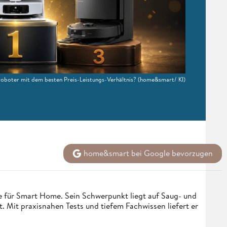
oboter mit dem besten Preis-Leistungs-Verhältnis?
(home&smart/ KI)
home&smart bei Google bevorzugen
 für Smart Home. Sein Schwerpunkt liegt auf Saug- und
t. Mit praxisnahen Tests und tiefem Fachwissen liefert er