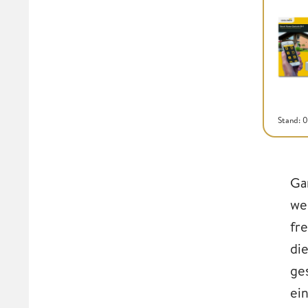
Stand: 
Ga
we
fr
di
ge
ei