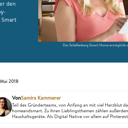
er den
by-
g Smart
Das Schellenberg Smart Home ermöglicht e
 Mai 2018
Von
Samira Kammerer
Teil des Gründerteams, von Anfang an mit viel Herzblut da
homeandsmart. Zu ihren Lieblingsthemen zählen außerdem 
Haushaltsgeräte. Als Digital Native vor allem auf Pintere