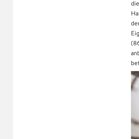
di
Ha
de
Ei
(8
an
be