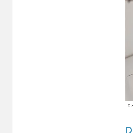
Die
D