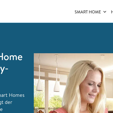
SMART HOME
 Home
y-
Smart Homes
gt der
ne