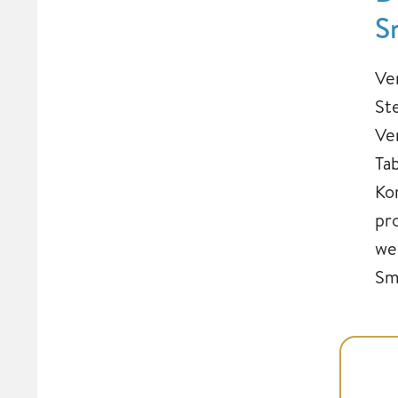
S
Ve
St
Ve
Ta
Ko
pr
we
Sm