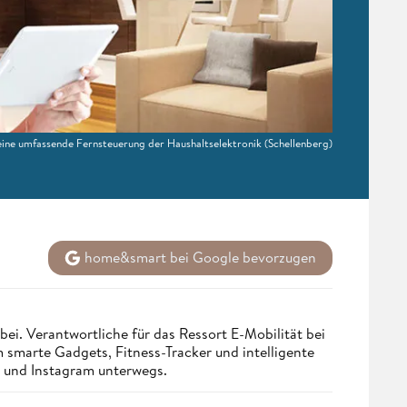
ine umfassende Fernsteuerung der Haushaltselektronik
(Schellenberg)
home&smart bei Google bevorzugen
bei. Verantwortliche für das Ressort E-Mobilität bei
smarte Gadgets, Fitness-Tracker und intelligente
st und Instagram unterwegs.