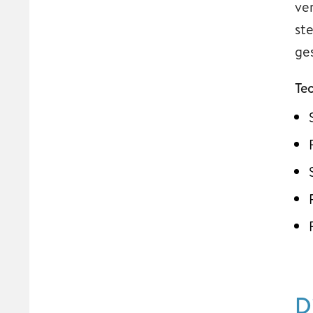
ve
st
ge
Te
D