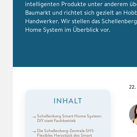
intelligenten Produkte unter anderem üb
Baumarkt und richtet sich gezielt an Hob
Handwerker. Wir stellen das Schellenber
Home System im Überblick vor.
22.
INHALT
Schellenberg Smart Home System:
DIY statt Fachbetrieb
Die Schellenberg-Zentrale SH1:
Flexibles Herzstück des Smart