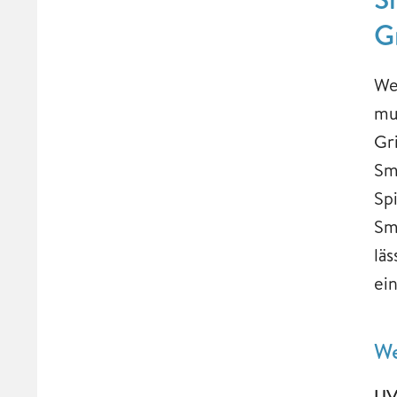
G
We
mu
Gr
Sm
Sp
Sm
lä
ei
We
UV