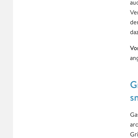
au
Ve
de
da
Vo
an
G
s
Gas
ar
Gr