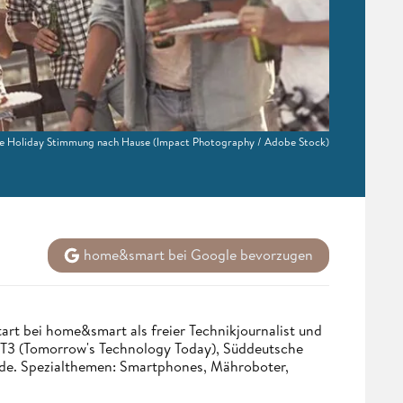
die Holiday Stimmung nach Hause
(Impact Photography / Adobe Stock)
home&smart bei Google bevorzugen
tart bei home&smart als freier Technikjournalist und
. T3 (Tomorrow's Technology Today), Süddeutsche
.de. Spezialthemen: Smartphones, Mähroboter,