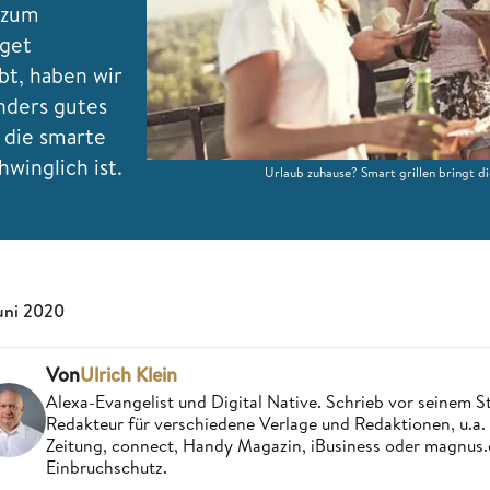
 zum
dget
bt, haben wir
nders gutes
 die smarte
hwinglich ist.
Urlaub zuhause? Smart grillen bringt 
Juni 2020
Von
Ulrich Klein
Alexa-Evangelist und Digital Native. Schrieb vor seinem S
Redakteur für verschiedene Verlage und Redaktionen, u.a
Zeitung, connect, Handy Magazin, iBusiness oder magnus
Einbruchschutz.