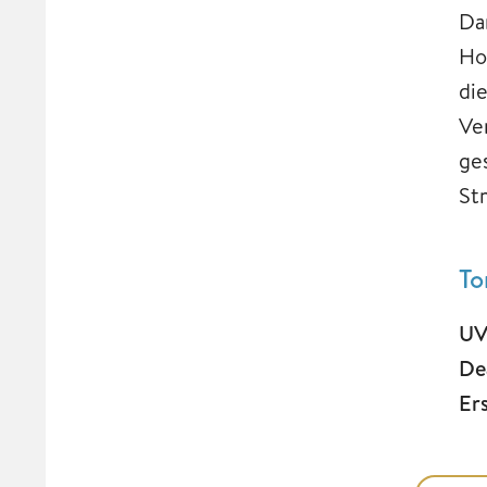
Da
Ho
die
Ve
ge
St
To
UV
De
Er