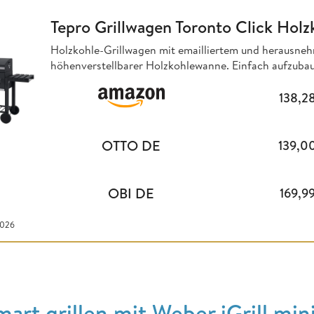
Tepro Grillwagen Toronto Click Holzk
Holzkohle-Grillwagen mit emailliertem und herausneh
höhenverstellbarer Holzkohlewanne. Einfach aufzubau
138,2
OTTO DE
139,0
OBI DE
169,9
2026
mart grillen mit Weber iGrill min