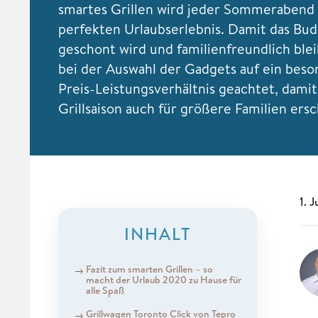
smartes Grillen wird jeder Sommerabend
perfekten Urlaubserlebnis. Damit das Bu
geschont wird und familienfreundlich blei
bei der Auswahl der Gadgets auf ein beso
Preis-Leistungsverhältnis geachtet, damit
Grillsaison auch für größere Familien ersc
1. 
INHALT
Fazit zum smarten Grillen – so
macht der Urlaub 2020 zu Hause für
alle Spaß
Grillwagen Toronto Click von Tepro