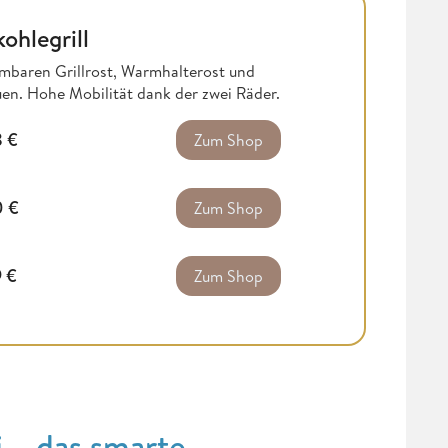
ohlegrill
mbaren Grillrost, Warmhalterost und
en. Hohe Mobilität dank der zwei Räder.
8
€
Zum Shop
0
€
Zum Shop
9
€
Zum Shop
i – das smarte