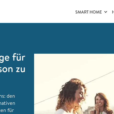
SMART HOME
ge für
ison zu
ns: den
nativen
en für