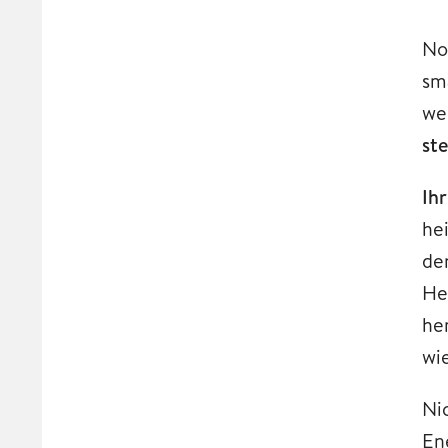
No
sm
we
st
Ihr
he
de
He
he
wi
Ni
En