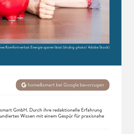
ohne Komfortverlust Energie sparen lässt
(drubig-photo/ Adobe Stock)
home&smart bei Google bevorzugen
ndsmart GmbH. Durch ihre redaktionelle Erfahrung
fundiertes Wissen mit einem Gespür für praxisnahe