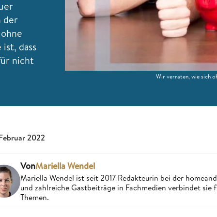
auer
h der
, ohne
ist, dass
ür nicht
Wir verraten, wie sich 
 Februar 2022
Von
Mariella Wendel
Mariella Wendel ist seit 2017 Redakteurin bei der homea
und zahlreiche Gastbeiträge in Fachmedien verbindet sie 
Themen.