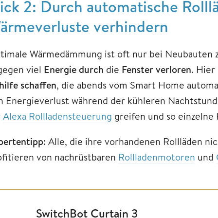
rick 2: Durch automatische Rolll
ärmeverluste verhindern
timale Wärmedämmung ist oft nur bei Neubauten zu
gegen viel
Energie durch
die
Fenster verloren
. Hie
hilfe schaffen
, die abends vom Smart Home automa
n Energieverlust während der kühleren Nachtstund
r
Alexa Rollladensteuerung
greifen und so einzelne
pertentipp:
Alle, die ihre vorhandenen Rollläden ni
ofitieren von nachrüstbaren
Rollladenmotoren
und
SwitchBot Curtain 3