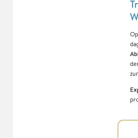
T
W
Op
da
Ab
de
zu
Ex
pr