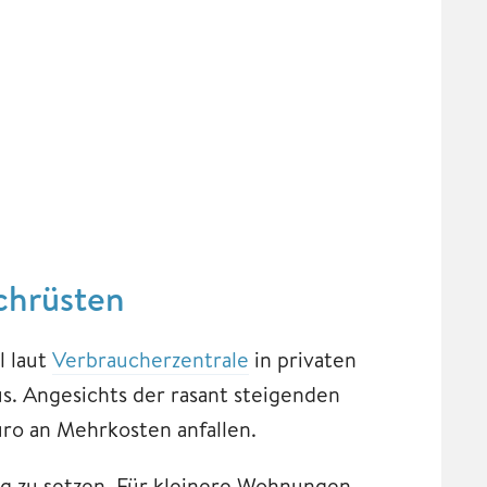
achrüsten
l laut
Verbraucherzentrale
in privaten
s. Angesichts der rasant steigenden
ro an Mehrkosten anfallen.
g zu setzen. Für kleinere Wohnungen