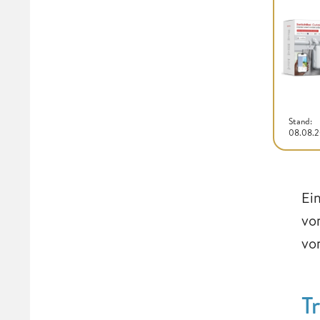
Stand:
08.08.
Ei
vo
vo
T