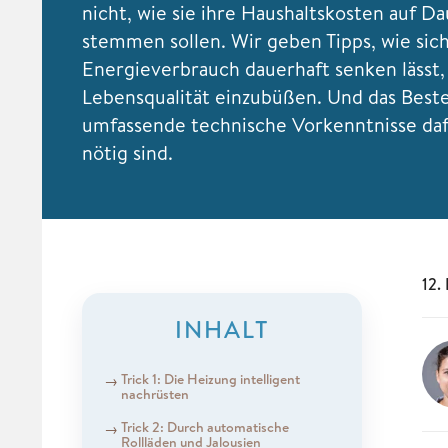
nicht, wie sie ihre Haushaltskosten auf D
stemmen sollen. Wir geben Tipps, wie sic
Energieverbrauch dauerhaft senken lässt
Lebensqualität einzubüßen. Und das Beste 
umfassende technische Vorkenntnisse daf
nötig sind.
12.
INHALT
Trick 1: Die Heizung intelligent
nachrüsten
Trick 2: Durch automatische
Rollläden und Jalousien