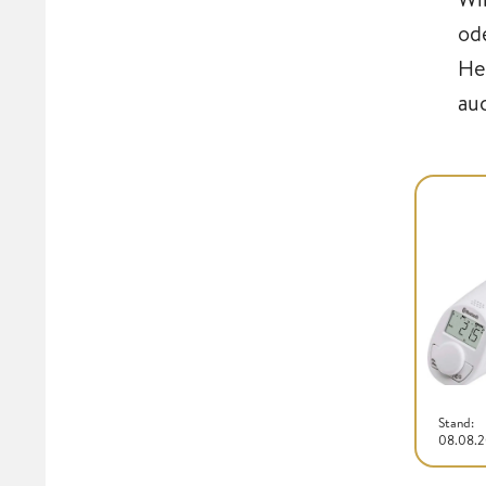
od
He
au
Stand:
08.08.