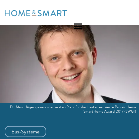
Skip
to
content
Dr. Marc Jäger gewann den ersten Platz für das beste realisierte Projekt beim
SmartHome Award 2017
(JWGI)
Bus-Systeme