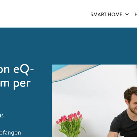
SMART HOME
on eQ-
em per
us
gefangen