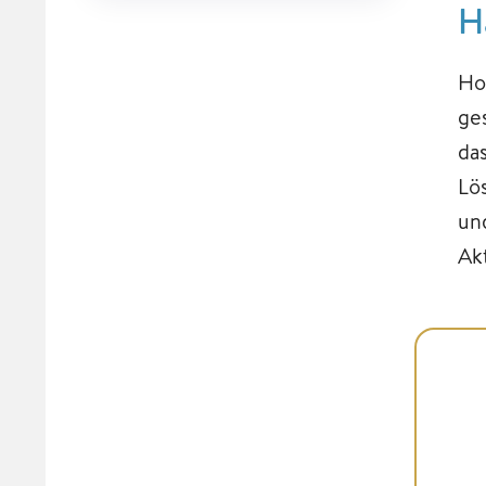
H
Ho
ge
da
Lö
un
Ak