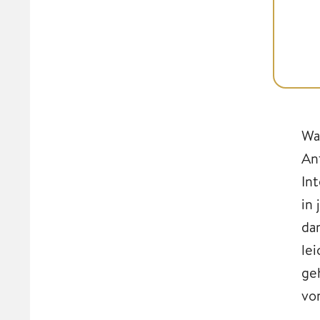
Wa
An
In
in
da
le
ge
vo