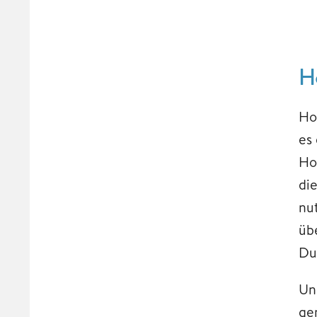
H
Ho
es
Ho
di
nu
üb
Du
Un
ge