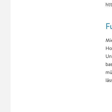
ht
F
Mi
Ho
Un
ba
mü
lä