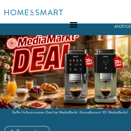
Skip
to
content
ANZEIGE
Kaffe-Vollautomaten-Deal bei MediaMarkt.
(home&smart/ KI/ MediaMarkt)