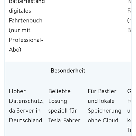
Batteriestand,
Nu
digitales
Fa
Fahrtenbuch
(nu
(nur mit
Bus
Professional-
Abo)
Besonderheit
Hoher
Beliebte
Für Bastler
Gr
Datenschutz,
Lösung
und lokale
Fu
da Server in
speziell für
Speicherung
und
Deutschland
Tesla-Fahrer
ohne Cloud
kos
Tes