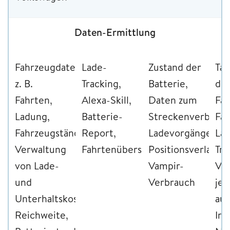
Daten-Ermittlung
Fahrzeugdaten,
Lade-
Zustand der
Ta
z. B.
Tracking,
Batterie,
de
Fahrten,
Alexa-Skill,
Daten zum
Fah
Ladung,
Batterie-
Streckenverbrauc
Fah
Fahrzeugstände,
Report,
Ladevorgänge,
Lad
Verwaltung
Fahrtenübersicht
Positionsverlauf,
Tri
von Lade-
Vampir-
Ver
und
Verbrauch
je 
Unterhaltskosten,
au
Reichweite,
Inh