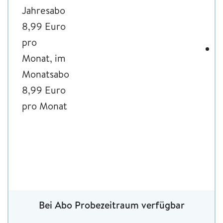
Jahresabo
f
8,99 Euro
p
pro
B
Monat, im
A
Monatsabo
5
8,99 Euro
p
pro Monat
o
E
f
p
Bei Abo Probezeitraum verfügbar