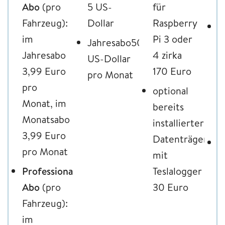
Abo
(pro
5 US-
für
V
Fahrzeug):
Dollar
Raspberry
E
im
Pi 3 oder
Jahresabo50
A
Jahresabo
4 zirka
US-Dollar
C
3,99 Euro
170 Euro
pro Monat
J
pro
optional
E
Monat, im
bereits
f
Monatsabo
installierter
p
3,99 Euro
Datenträger
E
pro Monat
mit
A
Professional-
Teslalogger
3
Abo
(pro
30 Euro
p
Fahrzeug):
o
im
E