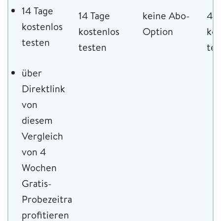
14 Tage
14 Tage
keine Abo-
4 
kostenlos
kostenlos
Option
kos
testen
testen
tes
über
Direktlink
von
diesem
Vergleich
von 4
Wochen
Gratis-
Probezeitraum
profitieren