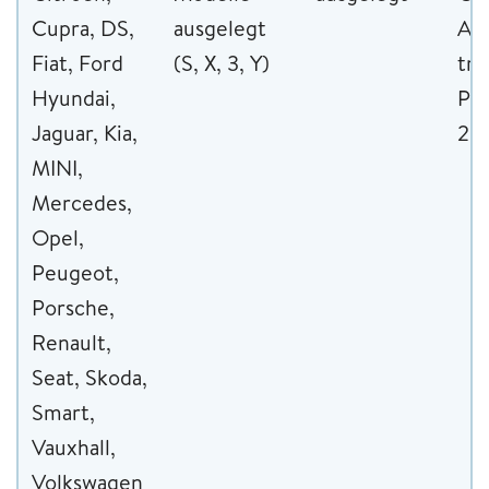
Cupra, DS,
ausgelegt
Aud
Fiat, Ford
(S, X, 3, Y)
tro
Hyundai,
Peu
Jaguar, Kia,
20
MINI,
Mercedes,
Opel,
Peugeot,
Porsche,
Renault,
Seat, Skoda,
Smart,
Vauxhall,
Volkswagen