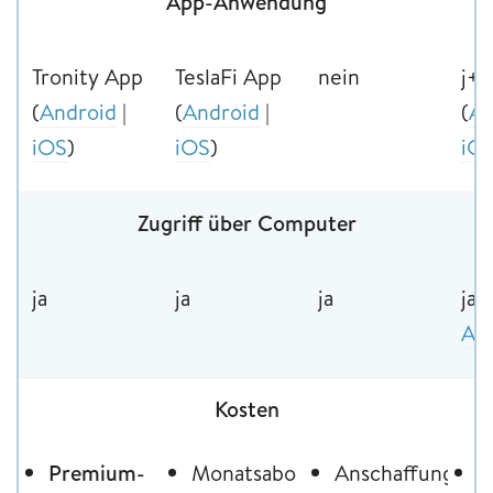
App-Anwendung
Tronity App
TeslaFi App
nein
j+ 
(
Android
|
(
Android
|
(
An
iOS
)
iOS
)
iO
Zugriff über Computer
ja
ja
ja
ja,
An
Kosten
Premium-
Monatsabo
Anschaffungsko
k