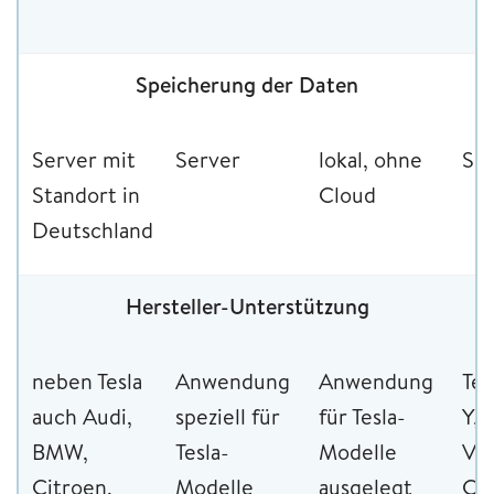
Speicherung der Daten
Server mit
Server
lokal, ohne
Se
Standort in
Cloud
Deutschland
Hersteller-Unterstützung
neben Tesla
Anwendung
Anwendung
Tes
auch Audi,
speziell für
für Tesla-
Y, 
BMW,
Tesla-
Modelle
Vau
Citroen,
Modelle
ausgelegt
Cor