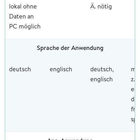
lokal ohne
Ä. nötig
Daten an
PC möglich
Sprache der Anwendung
deutsch
englisch
deutsch,
meh
englisch
z. B
eng
deu
fra
spa