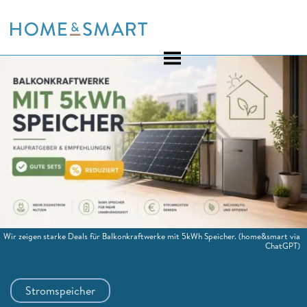
Skip
to
content
Wir zeigen starke Deals für Balkonkraftwerke mit 5kWh Speicher.
(home&smart via
ChatGPT)
Stromspeicher