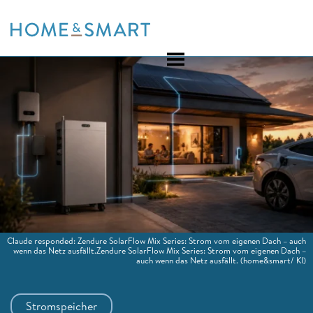
Skip
to
content
Claude responded: Zendure SolarFlow Mix Series: Strom vom eigenen Dach – auch
wenn das Netz ausfällt.Zendure SolarFlow Mix Series: Strom vom eigenen Dach –
auch wenn das Netz ausfällt.
(home&smart/ KI)
Stromspeicher