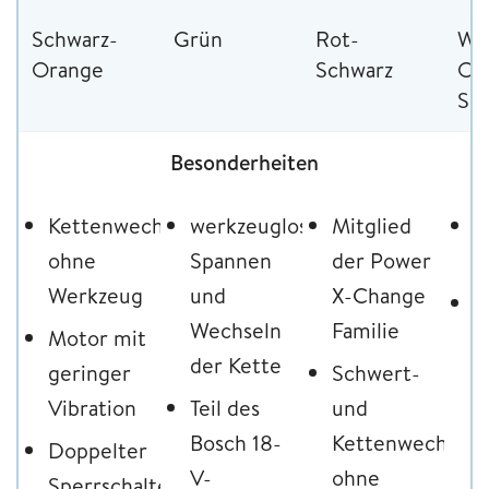
Schwarz-
Grün
Rot-
We
Orange
Schwarz
Or
Sc
Besonderheiten
Kettenwechsel
werkzeugloses
Mitglied
F
ohne
Spannen
der Power
S
Werkzeug
und
X-Change
L
Wechseln
Familie
Motor mit
L
der Kette
geringer
Schwert-
Vibration
Teil des
und
Bosch 18-
Kettenwechsel
Doppelter
V-
ohne
Sperrschalter