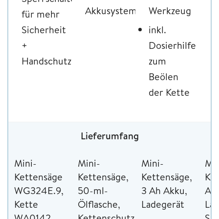
Akkusystems
Werkzeug
für mehr
Sicherheit
inkl.
+
Dosierhilfe
Handschutz
zum
Beölen
der Kette
Lieferumfang
Mini-
Mini-
Mini-
Min
Kettensäge
Kettensäge,
Kettensäge,
Ket
WG324E.9,
50-ml-
3 Ah Akku,
Ak
Kette
Ölflasche,
Ladegerät
Lad
WA0142,
Kettenschutz,
Sc