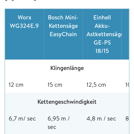
Worx
Bosch Mini-
Einhell
S
WG324E.9
Kettensäge
Akku-
EasyChain
Astkettensäge
GE-PS
18/15
Klingenlänge
12 cm
15 cm
12,5 cm
10
Kettengeschwindigkeit
6,7 m/ sec
6,95 m /
4,8 m / sec
8 m
sec