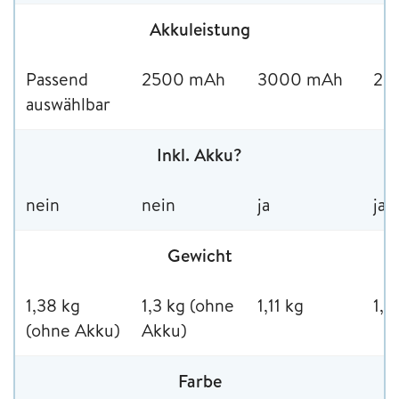
Akkuleistung
Passend
2500 mAh
3000 mAh
28
auswählbar
Inkl. Akku?
nein
nein
ja
ja
Gewicht
1,38 kg
1,3 kg (ohne
1,11 kg
1,1
(ohne Akku)
Akku)
Farbe