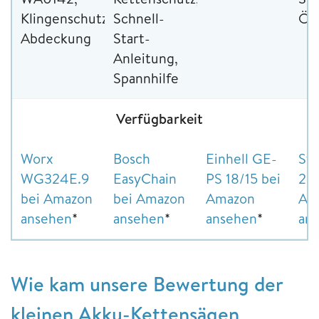
Klingenschutz-
Schnell-
Öl,
Abdeckung
Start-
Anleitung,
Spannhilfe
Verfügbarkeit
Worx
Bosch
Einhell GE-
Sti
WG324E.9
EasyChain
PS 18/15 bei
26 
bei Amazon
bei Amazon
Amazon
Am
ansehen
*
ansehen
*
ansehen
*
an
Wie kam unsere Bewertung der
kleinen Akku-Kettensägen