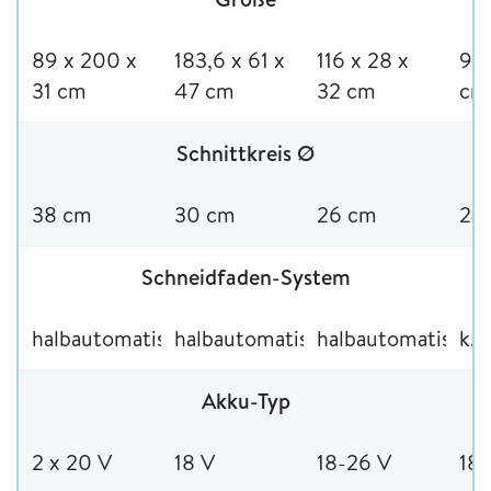
89 x 200 x
‎183,6 x 61 x
116 x 28 x
96 
31 cm
47 cm
32 cm
cm
Schnittkreis Ø
38 cm
30 cm
26 cm
24
Schneidfaden-System
halbautomatisch
halbautomatisch
halbautomatisch
k. 
Akku-Typ
2 x 20 V
18 V
18-26 V
18 