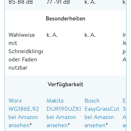
85-88 dB
77 -91 dB
k. A.
k. 
Besonderheiten
Wahlweise
k. A.
k. A.
Ink
mit
Me
Schneidklinge
pa
oder Faden
Au
nutzbar
Verfügbarkeit
Worx
Makita
Bosch
Ein
WG186E.92
DUR190UZX3
EasyGrassCut
341
bei Amazon
bei Amazon
bei Amazon
Am
ansehen
*
ansehen
*
ansehen
*
an