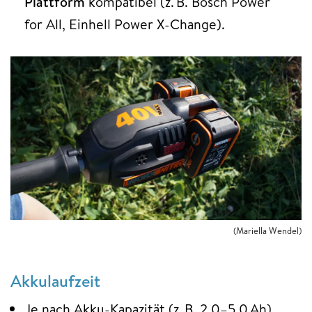
Plattform
kompatibel (z. B. Bosch Power
for All, Einhell Power X-Change).
(Mariella Wendel)
Akkulaufzeit
Je nach Akku-Kapazität (z. B. 2,0–5,0 Ah)