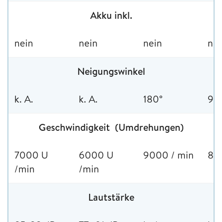
Akku inkl.
nein
nein
nein
nei
Neigungswinkel
k. A.
k. A.
180°
90
Geschwindigkeit (Umdrehungen)
7000 U
6000 U
9000 / min
85
/min
/min
Lautstärke