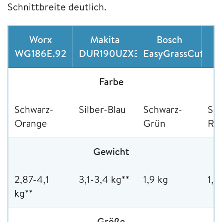
Schnittbreite deutlich.
Worx
Makita
Bosch
WG186E.92
DUR190UZX3
EasyGrassCut
3
Farbe
Schwarz-
Silber-Blau
Schwarz-
Sc
Orange
Grün
Ro
Gewicht
2,87-4,1
3,1-3,4 kg**
1,9 kg
1,7
kg**
Größe