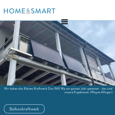
Skip
to
content
Wir haben das Kleines Kraftwerk Duo 960 Wp ein ganzes Jahr getestet - das sind
unsere Ergebnisse.
(Wayne Allinger)
Balkonkraftwerk