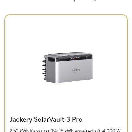
Jackery SolarVault 3 Pro
2,52 kWh Kapazität (bis 15 kWh erweiterbar), 4.000 W