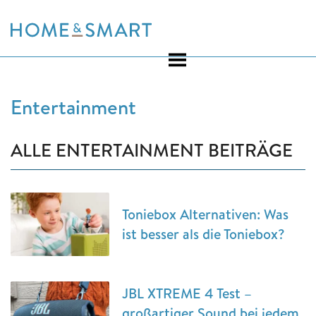
Skip
to
content
Entertainment
ALLE ENTERTAINMENT BEITRÄGE
Toniebox Alternativen: Was
ist besser als die Toniebox?
JBL XTREME 4 Test –
großartiger Sound bei jedem