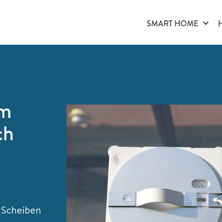
SMART HOME
im
ch
 Scheiben