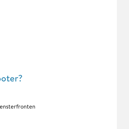
boter?
Fensterfronten