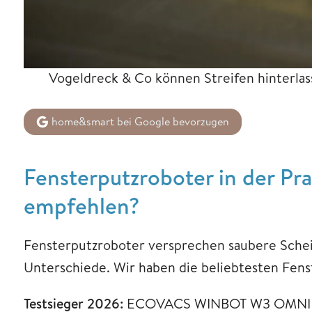
Vogeldreck & Co können Streifen hinterlas
home&smart bei Google bevorzugen
Fensterputzroboter in der Pr
empfehlen?
Fensterputzroboter versprechen saubere Scheib
Unterschiede. Wir haben die beliebtesten Fen
Testsieger 2026:
ECOVACS WINBOT W3 OMNI