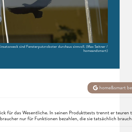
nsatzzweck sind Fensterputzroboter durchaus sinnvoll.
(Max Seitner /
homeandsmart)
home&smart bei
ck für das Wesentliche. In seinen Produkttests trennt er teuren
aucher nur für Funktionen bezahlen, die sie tatsächlich brauch