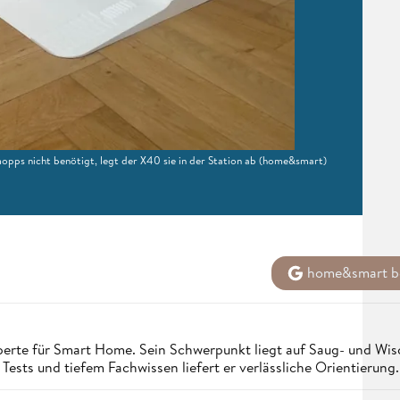
pps nicht benötigt, legt der X40 sie in der Station ab
(home&smart)
home&smart be
erte für Smart Home. Sein Schwerpunkt liegt auf Saug- und Wisc
Tests und tiefem Fachwissen liefert er verlässliche Orientierung.