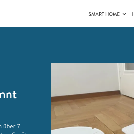
SMART HOME
nnt
?
n über 7