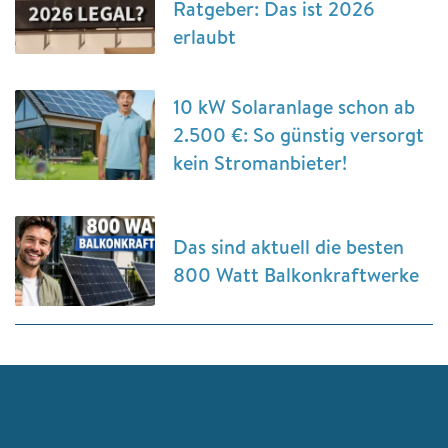
Ratgeber: Das ist 2026
erlaubt
10 kW Solaranlage schon ab
2.500 €: So günstig versorgt
kein Stromanbieter!
Das sind aktuell die besten
800 Watt Balkonkraftwerke