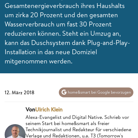
Gesamtenergieverbrauch ihres Haushalts
um zirka 20 Prozent und den gesamten
Wasserverbrauch um fast 30 Prozent
reduzieren können. Steht ein Umzug an,
kann das Duschsystem dank Plug-and-Play-
Installation in das neue Domiziel
mitgenommen werden.
12. März 2018
home&smart bei Google bevorzugen
Von
Ulrich Klein
Alexa-Evangelist und Digital Native. Schrieb vor
seinem Start bei home&smart als freier
Technikjournalist und Redakteur für verschiedene
Verlage und Redaktionen, u.a. T3 (Tomorrow's