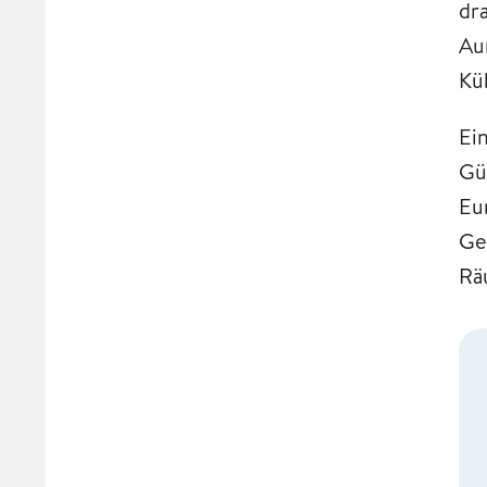
dr
Au
Kü
Ein
Gü
Eu
Ge
Rä