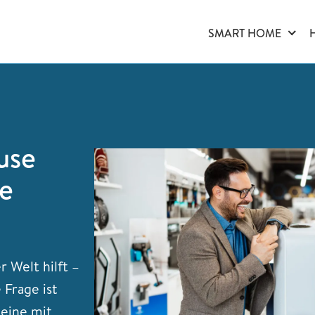
SMART HOME
use
ne
 Welt hilft –
 Frage ist
 eine mit