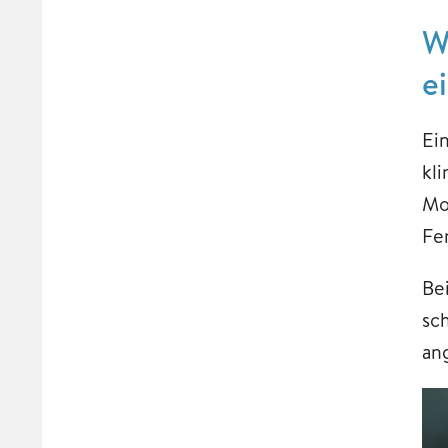
W
e
Ei
kl
Mo
Fe
Be
sc
an