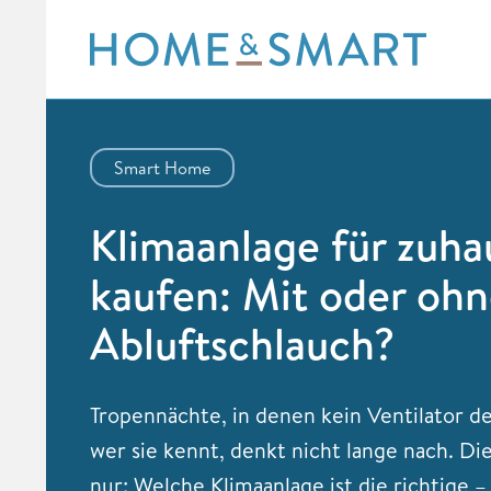
Skip
to
content
Smart Home
Klimaanlage für zuha
kaufen: Mit oder oh
Abluftschlauch?
Tropennächte, in denen kein Ventilator der
wer sie kennt, denkt nicht lange nach. Die
nur: Welche Klimaanlage ist die richtige –