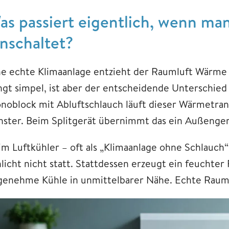
as passiert eigentlich, wenn ma
inschaltet?
ne echte Klimaanlage entzieht der Raumluft Wärme 
ingt simpel, ist aber der entscheidende Unterschie
noblock mit Abluftschlauch läuft dieser Wärmetran
nster. Beim Splitgerät übernimmt das ein Außenger
im Luftkühler – oft als „Klimaanlage ohne Schlauch“
hlicht nicht statt. Stattdessen erzeugt ein feuchter
genehme Kühle in unmittelbarer Nähe. Echte Rauma