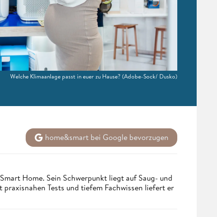
Welche Klimaanlage passt in euer zu Hause?
(Adobe-Sock/ Dusko)
home&smart bei Google bevorzugen
 Smart Home. Sein Schwerpunkt liegt auf Saug- und
t praxisnahen Tests und tiefem Fachwissen liefert er