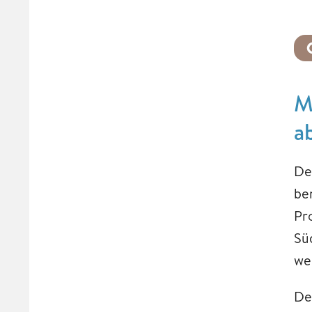
M
a
De
be
Pr
Sü
we
De