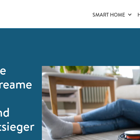
SMART HOME
ße
reame
n
nd
tsieger