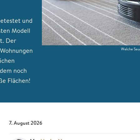
getestet und
sten Modell
t. Der
r Wohnungen
Welche Saug
lichen
erdem noch
ße Flächen!
7. August 2026