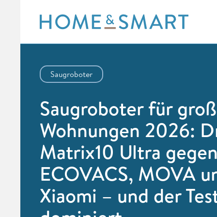
Skip
to
content
Saugroboter
Saugroboter für gro
Wohnungen 2026: D
Matrix10 Ultra gege
ECOVACS, MOVA u
Xiaomi – und der Tes