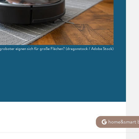
roboter eignen sich für große Flächen?
(dragonstock / Adobe Stock)
home&smart b