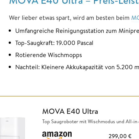
MOVA E40 Ultra – Preis-Leis
Wer lieber etwas spart, wird am besten beim
MO
Umfangreiche Reinigungsstation zum Minipre
Top-Saugkraft: 19.000 Pascal
Rotierende Wischmopps
Nachteil: Kleinere Akkukapazität von 5.200 
MOVA E40 Ultra
Top Saugroboter mit Wischmodus und All-in-
299,00
€