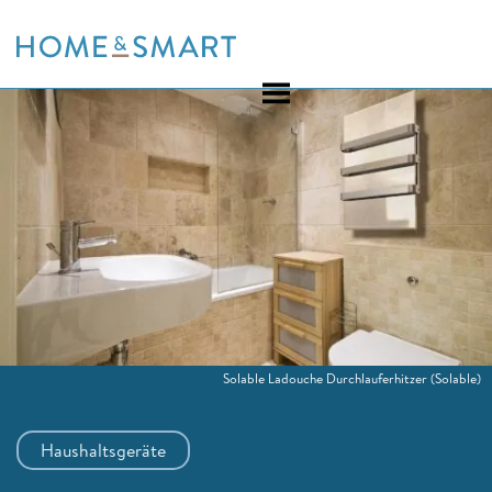
Skip
to
content
Solable Ladouche Durchlauferhitzer
(Solable)
Haushaltsgeräte