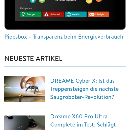
Pipesbox – Transparenz beim Energieverbrauch
NEUESTE ARTIKEL
DREAME Cyber X: Ist das
Treppensteigen die nächste
Saugroboter-Revolution?
Dreame X60 Pro Ultra
Complete im Test: Schlägt