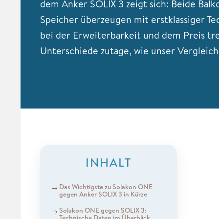
dem Anker SOLIX 3 zeigt sich: Beide Balk
Speicher überzeugen mit erstklassiger Te
bei der Erweiterbarkeit und dem Preis tr
Unterschiede zutage, wie unser Vergleich 
INHALT
Das Wichtigste zu Solakon ONE
gegen Anker SOLIX 3 in Kürze
Solakon ONE gegen SOLIX 3:
Technische Daten im Überblick