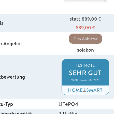
statt
889,00
€
is
589,00
€
Zum Anbieter
m Angebot
solakon
TESTNOTE
SEHR GUT
tbewertung
94/100 Punkte • 09/2025
ku-Typ
LiFePO4
icherkapazität
2,11 kWh