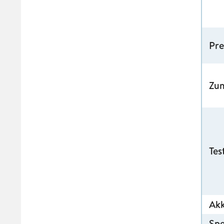
Pre
Zu
Tes
Ak
Spe