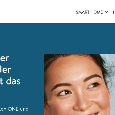
SMART HOME
er
der
t das
akon ONE und