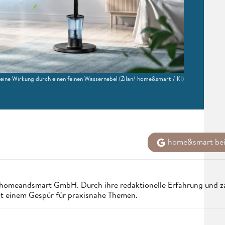
seine Wirkung durch einen feinen Wassernebel
(Zilan/ home&smart / KI)
home&smart bei
er homeandsmart GmbH. Durch ihre redaktionelle Erfahrung und z
it einem Gespür für praxisnahe Themen.