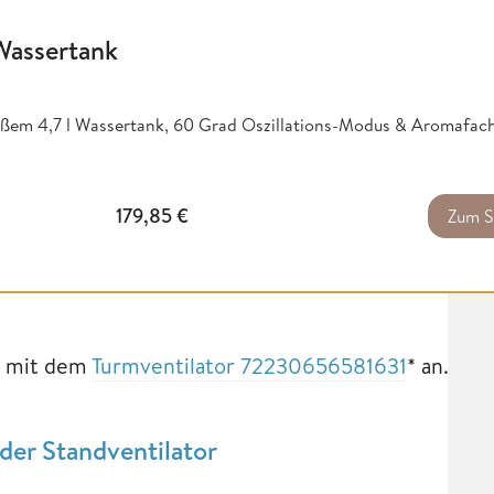
Wassertank
roßem 4,7 l Wassertank, 60 Grad Oszillations-Modus & Aromafach
179,85
€
Zum 
n mit dem
Turmventilator 72230656581631
* an.
er Standventilator