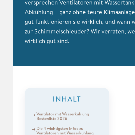
versprechen Ventilatoren mit Wassertank
Abkühlung – ganz ohne teure Klimaanlage
gut funktionieren sie wirklich, und wann 
zur Schimmelschleuder? Wir verraten, w
wirklich gut sind.
INHALT
Ventilator mit Wasserkühlung
Bestenliste 2026
Die 4 wichtigsten Infos zu
Ventilatoren mit Wasserkühlung