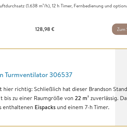
uftdurchsatz (1.638 m³/h), 12 h Timer, Fernbedienung und optio
128,98
€
Zum 
on Turmventilator 306537
st hier richtig: Schließlich hat dieser Brandson Stan
it bis zu einer Raumgröße von
22 m²
zuverlässig. D
is enthaltenen
Eispacks
und einem 7-h Timer.