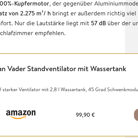
100%-Kupfermotor
, der gegenüber Aluminiummodel
atz von 2.275 m³/ h
bringt er außerdem richtig viel
ort. Nur die Lautstärke liegt mit
57 dB
über der u
 Schlafzimmer empfehlen.
lan Vader Standventilator mit Wassertank
 starker Ventilator mit 2,8 l Wassertank, 45 Grad Schwenkmod
99,90
€