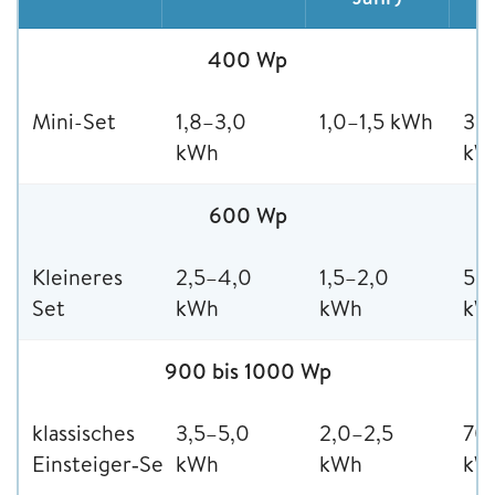
400 Wp
Mini-Set
1,8–3,0
1,0–1,5 kWh
35
kWh
kW
600 Wp
Kleineres
2,5–4,0
1,5–2,0
50
Set
kWh
kWh
kW
900 bis 1000 Wp
klassisches
3,5–5,0
2,0–2,5
70
Einsteiger‑Set
kWh
kWh
kW