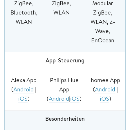
ZigBee,
ZigBee,
Modular
Bluetooth,
WLAN
ZigBee,
WLAN
WLAN, Z-
Wave,
EnOcean
App-Steuerung
Alexa App
Philips Hue
homee App
(
Android
|
App
(
Android
|
iOS
)
(
Android
|
iOS
)
iOS
)
Besonderheiten