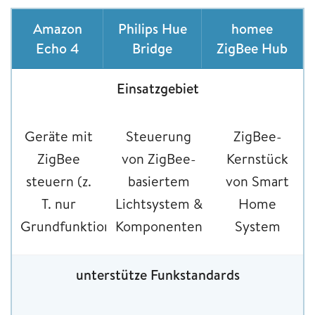
Amazon
Philips Hue
homee
Echo 4
Bridge
ZigBee Hub
Einsatzgebiet
Geräte mit
Steuerung
ZigBee-
ZigBee
von ZigBee-
Kernstück
steuern (z.
basiertem
von Smart
T. nur
Lichtsystem &
Home
Grundfunktionen)
Komponenten
System
unterstütze Funkstandards