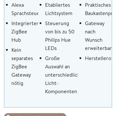
Alexa
Etabliertes
Praktisches
Sprachsteuerung
Lichtsystem
Baukastenpri
Integrierter
Steuerung
Gateway
ZigBee
von bis zu 50
nach
Hub
Philips Hue
Wunsch
LEDs
erweiterbar
Kein
separates
Große
Herstelleroff
ZigBee
Auswahl an
Gateway
unterschiedlichen
nötig
Licht-
Komponenten