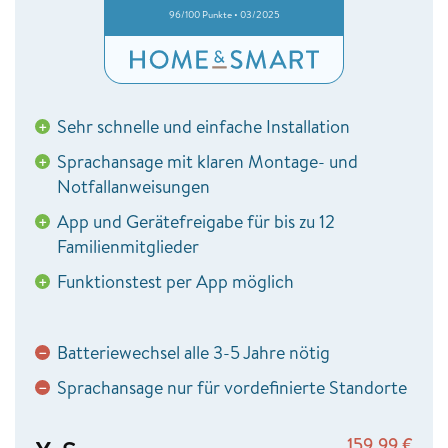
96/100 Punkte • 03/2025
Sehr schnelle und einfache Installation
+
Sprachansage mit klaren Montage- und
+
Notfallanweisungen
App und Gerätefreigabe für bis zu 12
+
Familienmitglieder
Funktionstest per App möglich
+
Batteriewechsel alle 3-5 Jahre nötig
−
Sprachansage nur für vordefinierte Standorte
−
159,99
€