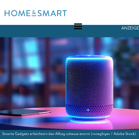
Skip
to
content
ANZEIGE
Smarte Gadgets erleichtern den Alltag zuhause enorm
(vxnaghiyev / Adobe Stock)