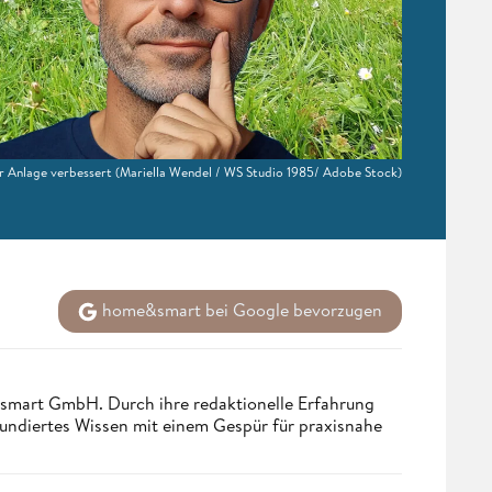
rer Anlage verbessert
(Mariella Wendel / WS Studio 1985/ Adobe Stock)
home&smart bei Google bevorzugen
ndsmart GmbH. Durch ihre redaktionelle Erfahrung
fundiertes Wissen mit einem Gespür für praxisnahe