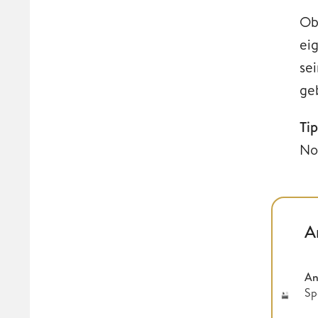
Ob
ei
se
ge
Ti
No
A
An
Sp