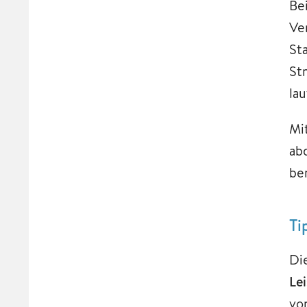
Be
Ve
St
St
lau
Mi
ab
ber
Ti
Di
Le
vo