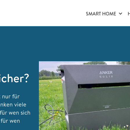
SMART HOME
icher?
 nur für
nken viele
für wen sich
 für wen