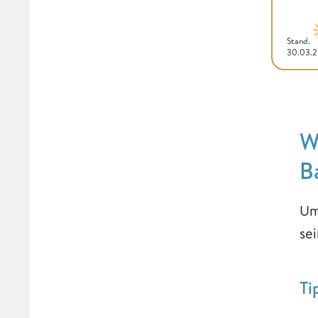
Stand:
30.03.
W
B
Um
se
Ti