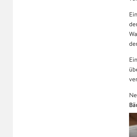
Ei
de
Wa
de
Ei
üb
ve
Ne
Bä