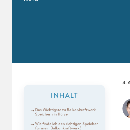
4. 
INHALT
Das Wichtigste zu Balkonkraftwerk
Speichern in Kürze
Wie finde ich den richtigen Speicher
für mein Balkonkraftwerk?