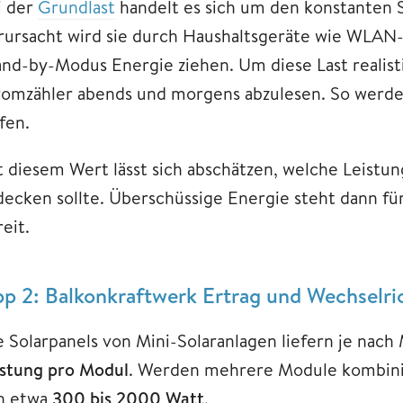
i der
Grundlast
handelt es sich um den konstanten 
rursacht wird sie durch Haushaltsgeräte wie WLAN-
and-by-Modus Energie ziehen. Um diese Last realisti
romzähler abends und morgens abzulesen. So werden
fen.
t diesem Wert lässt sich abschätzen, welche Leistu
decken sollte. Überschüssige Energie steht dann fü
eit.
pp 2: Balkonkraftwerk Ertrag und Wechselri
e Solarpanels von Mini-Solaranlagen liefern je nach
istung pro Modul
. Werden mehrere Module kombinie
n etwa
300 bis 2000 Watt
.