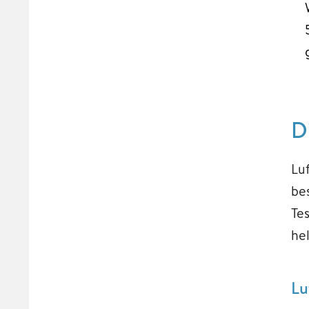
D
Lu
be
Te
he
Lu