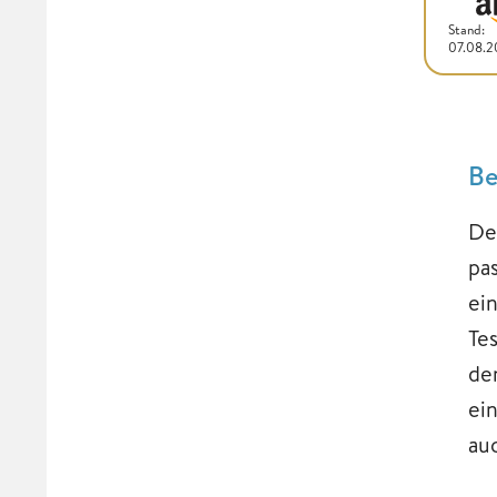
Stand:
07.08.
Be
De
pa
ei
Te
de
ei
au