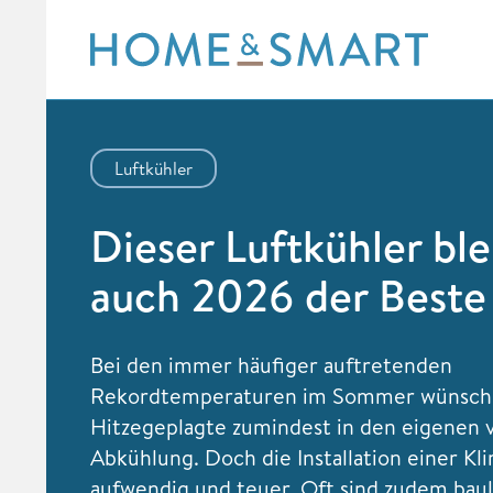
Skip
to
content
Luftkühler
Dieser Luftkühler ble
auch 2026 der Beste
Bei den immer häufiger auftretenden
Rekordtemperaturen im Sommer wünschen
Hitzegeplagte zumindest in den eigenen 
Abkühlung. Doch die Installation einer Kli
aufwendig und teuer. Oft sind zudem bau