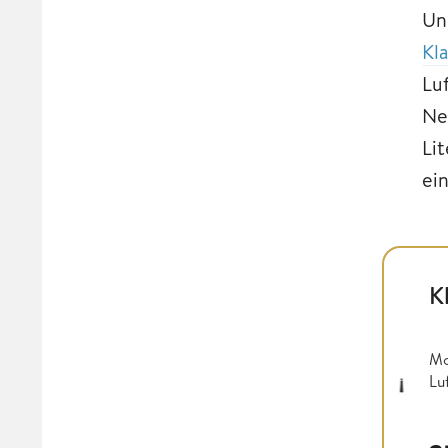
Uns
Kl
Lu
Ne
Li
ei
K
Mo
Lu