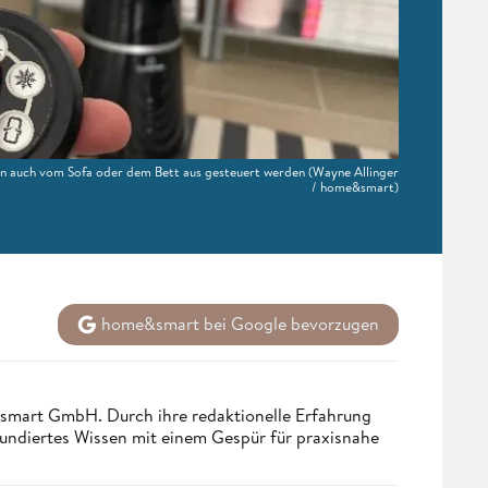
en auch vom Sofa oder dem Bett aus gesteuert werden
(Wayne Allinger
/ home&smart)
home&smart bei Google bevorzugen
ndsmart GmbH. Durch ihre redaktionelle Erfahrung
fundiertes Wissen mit einem Gespür für praxisnahe