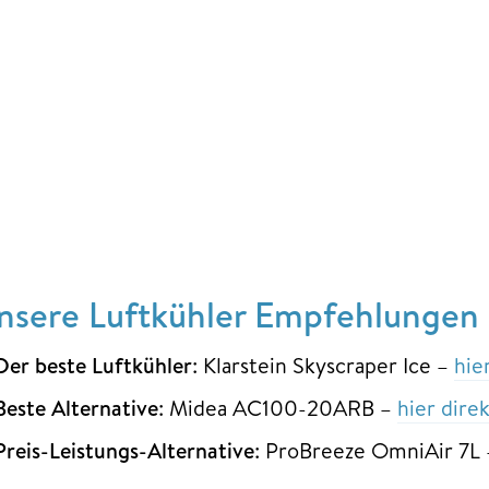
nsere Luftkühler Empfehlungen a
Der beste Luftkühler
: Klarstein Skyscraper Ice –
hie
Beste Alternative
: Midea AC100-20ARB –
hier dire
Preis-Leistungs-Alternative
: ProBreeze OmniAir 7L