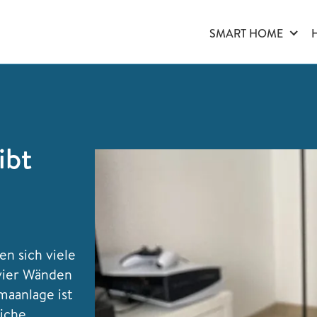
SMART HOME
ibt
 sich viele
vier Wänden
maanlage ist
liche