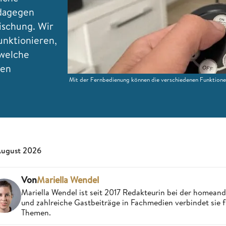
 dagegen
ischung. Wir
unktionieren,
 welche
nen
Mit der Fernbedienung können die verschiedenen Funktion
August 2026
Von
Mariella Wendel
Mariella Wendel ist seit 2017 Redakteurin bei der homea
und zahlreiche Gastbeiträge in Fachmedien verbindet sie 
Themen.