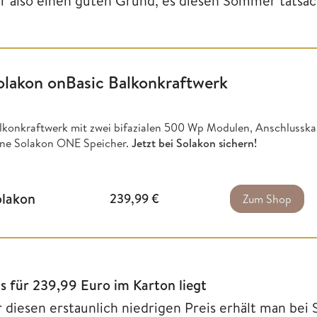
er also einen guten Grund, es diesen Sommer tatsäch
olakon onBasic Balkonkraftwerk
lkonkraftwerk mit zwei bifazialen 500 Wp Modulen, Anschlusska
ne Solakon ONE Speicher.
Jetzt bei Solakon sichern!
olakon
239,99
€
Zum Shop
s für 239,99 Euro im Karton liegt
r diesen erstaunlich niedrigen Preis erhält man bei 