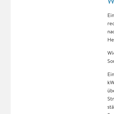
W
Ei
rec
nac
He
Wi
So
Ei
kW
üb
St
st