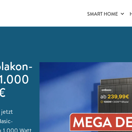
SMART HOME
olakon-
 1.000
 €
 jetzt
Basic-
zu 1.000 Watt