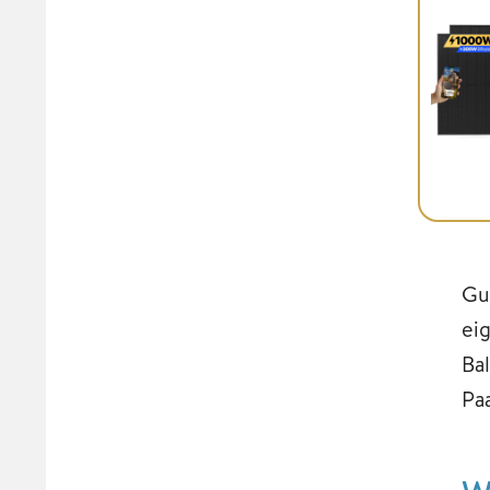
Gu
ei
Ba
Pa