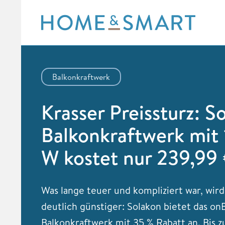
Skip
to
content
Balkonkraftwerk
Krasser Preissturz: S
Balkonkraftwerk mit
W kostet nur 239,99
Was lange teuer und kompliziert war, wird
deutlich günstiger: Solakon bietet das on
Balkonkraftwerk mit 35 % Rabatt an. Bis 