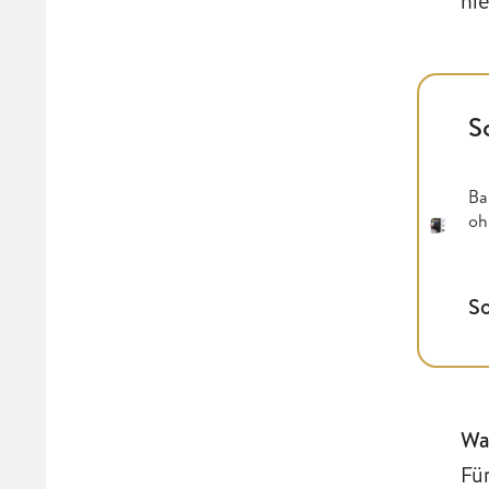
hi
S
Ba
oh
S
Wa
Fü