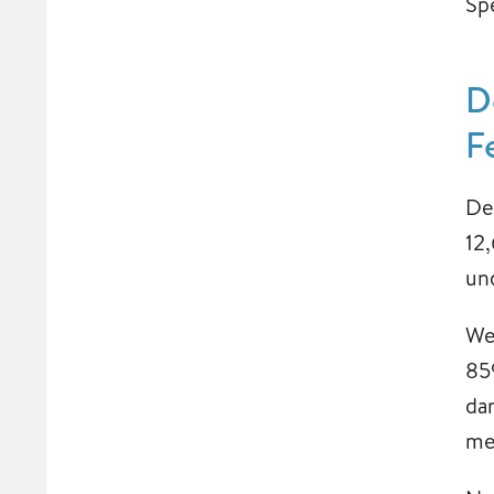
Sp
D
F
De
12
un
We
85
da
me