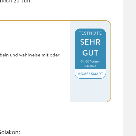
lich zu tun.
TESTNOTE
SEHR
GUT
beln und wahlweise mit oder
91/100 Punkte •
04/2025
Solakon: