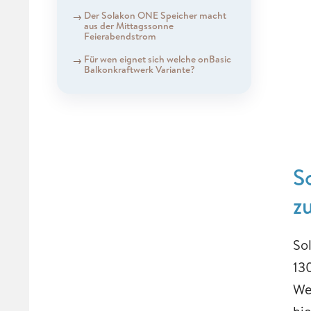
Der Solakon ONE Speicher macht
aus der Mittagssonne
Feierabendstrom
Für wen eignet sich welche onBasic
Balkonkraftwerk Variante?
S
z
So
13
We