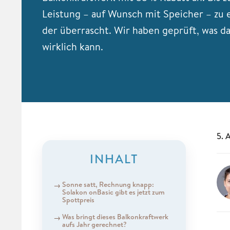
Leistung – auf Wunsch mit Speicher – zu 
der überrascht. Wir haben geprüft, was d
wirklich kann.
5. 
INHALT
Sonne satt, Rechnung knapp:
Solakon onBasic gibt es jetzt zum
Spottpreis
Was bringt dieses Balkonkraftwerk
aufs Jahr gerechnet?