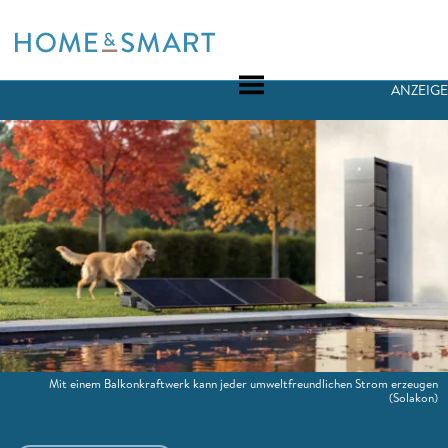
Skip
to
content
ANZEIGE
Mit einem Balkonkraftwerk kann jeder umweltfreundlichen Strom erzeugen
(Solakon)