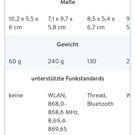
Maße
10,2 x 5,5 x
7,1 x 9,7 x
8,5 x 5,4 x
9,6
6 cm
5,8 cm
6,7 cm
5,
Gewicht
60 g
240 g
130
28
unterstützte Funkstandards
keine
WLAN,
Thread,
Wif
868,0-
Bluetooth
868,6 MHz,
8,69,4-
869,65