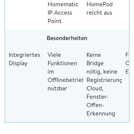
Homematic
HomePod
IP Access
reicht aus
Point
Besonderheiten
Integriertes
Viele
Keine
Fen
Display
Funktionen
Bridge
Of
im
nötig, keine
Er
Offlinebetrieb
Registrierung/
nutzbar
Cloud,
Fenster-
Offen-
Erkennung