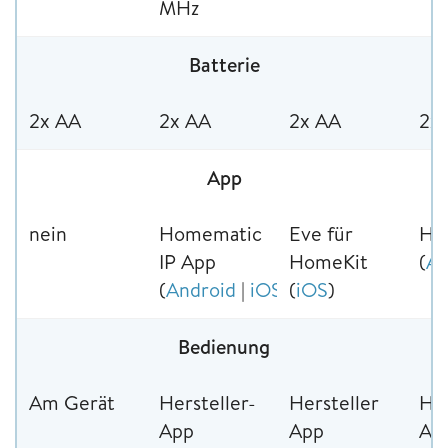
MHz
Batterie
2x AA
2x AA
2x AA
2x
App
nein
Homematic
Eve für
Ha
IP App
HomeKit
(
An
(
Android
|
iOS
)
(
iOS
)
Bedienung
Am Gerät
Hersteller-
Hersteller
Her
App
App
Ap